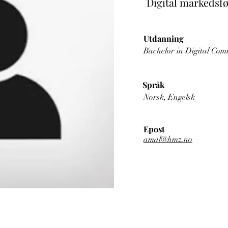
Digital markedsfø
Utdanning
Bachelor in Digital Com
Språk
Norsk, Engelsk
Epost
amal@hmz.no