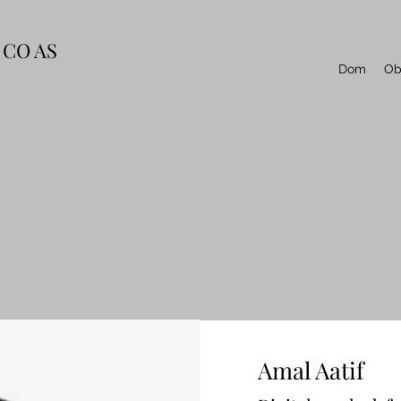
CO AS
Dom
Ob
Amal Aatif