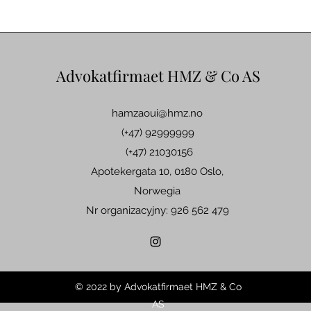
Advokatfirmaet HMZ & Co AS
hamzaoui@hmz.no
(+47) 92999999
(+47) 21030156
Apotekergata 10, 0180 Oslo,
Norwegia
Nr organizacyjny: 926 562 479
© 2022 by Advokatfirmaet HMZ & Co
AS