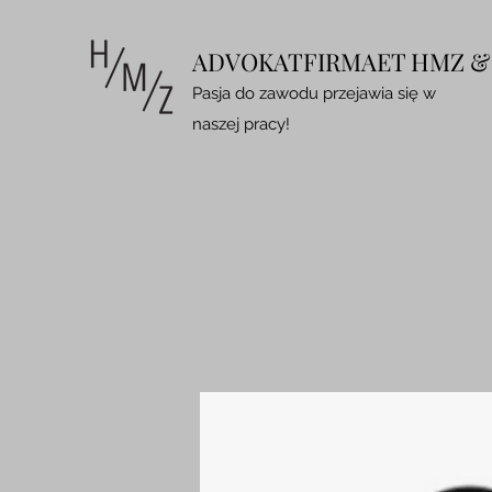
ADVOKATFIRMAET HMZ & 
Pasja do zawodu przejawia się w
naszej pracy!