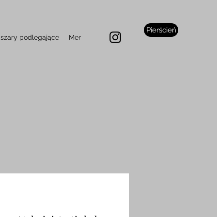
Pierścień
szary podlegające
Mer